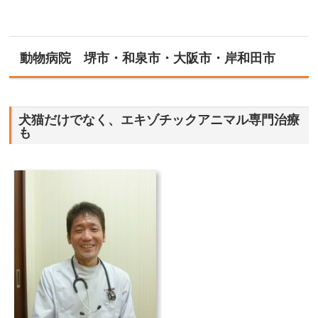
夜間も診て下さるので、先生のお身体も心配です。
どうぞいつまでもお元気で、私達の家族であるペットをこれか
らも助けて下さい。
2025/02/11
動物病院 堺市・和泉市・大阪市・岸和田市
Rさん
40代
女性
誤飲してしまい、夜間にこちらに連絡しました。閉院時間を少
犬猫だけでなく、エキゾチックアニマル専門治療
も
し過ぎてしまっていましたが、電話してみたら、早めに来れる
ならみてきくれると言っていただき、すぐに向かいました！
到着するとすぐに処置を始めてくれました。待合室にはたくさ
んの動物が診察を待っていて、私のあとからも受診にきてる人
がいたので、時間外でも引き受けてくれる親切な病院だと思い
ました。
お値段も夜間だし覚悟していましたが、良心的なお値段でし
た。
お忙しいはずなのに、丁寧に説明していただき、質問にも嫌な
顔ひとつせずに答えてくれました。
ありがとうございました！
2024/11/24