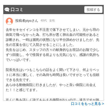
口コミ
投稿する
投稿者piyoさん
40代
女性
去年セキセイインコを不注意で落下させてしまい、元から羽の
病気で飛べなかった為、打ち所が悪く肺出血の可能性があると
診断され、一時は瀕死の状態になり半分諦めかけましたが、先
生の言葉を信じて入院させることにしました。
先生をはじめ、スタッフの方々の献身的なお世話のお陰で少し
ずつ回復し、今で怪我する前よりも元気になり、感謝の気持ち
でいっぱいです。
院長先生はいつもこちらの話をよく聞いて下さり、何よりペッ
トに本当に優しく、その為待ち時間は長いですがとっても信頼
できる先生です。
あらゆる動物病院に行きましたが、やっと良い病院に出会え
た！！と感じてます。
近くに鳥を詳しく診てもらえる病院がないので、遠方ですが毎
口コミをもっと見る >
回高速を使って通って通わせてもらっています。