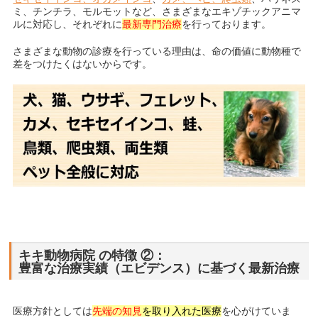
血圧がさがったのではないかとCTスキャンで診断していただき
ミ、チンチラ、モルモットなど、さまざまなエキゾチックアニマ
ました。
ルに対応
し、それぞれに
最新専門治療
を行っております。
今日は連れて帰ると話しをしていましたが、その最中、病院内
さまざまな動物の診療を行っている理由は、命の価値に動物種で
で死んでしまいました。
差をつけたくはないからです。
私自身、突然のことにショックを受け、その場で泣いてしまっ
たのですが、
隣で先生も一緒に悲しんで頂いているのが伝わってき、色々と
ご配慮いただきました。
夜間診療でも嫌な顔もされずご対応頂き、また一緒に悲しんで
頂いて、
フェレットの最期に診て頂けて良かったと思います。
もし、こちらの病院で診察されずに死んでしまっていたならき
っと、
原因がわからず気持ちの整理もつかないまま後悔していたと思
われます。
キキ動物病院 の特徴 ②：
豊富な治療実績（エビデンス）に基づく最新治療
この度は大変お世話になりました。
2024/11/21
医療方針としては
先端の知見
を取り入れた医療
を心がけていま