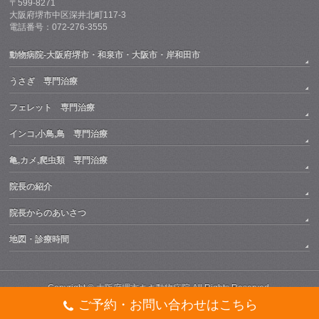
〒599-8271
大阪府堺市中区深井北町117-3
電話番号：072-276-3555
動物病院-大阪府堺市・和泉市・大阪市・岸和田市
うさぎ 専門治療
フェレット 専門治療
インコ,小鳥,鳥 専門治療
亀,カメ,爬虫類 専門治療
院長の紹介
院長からのあいさつ
地図・診療時間
Copyright ©
大阪府堺市キキ動物病院
All Rights Reserved.
ご予約・お問い合わせはこちら