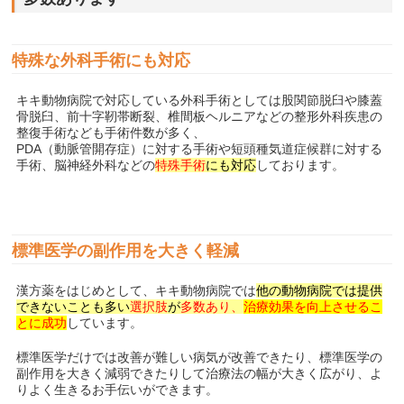
特殊な外科手術にも対応
キキ動物病院で対応している外科手術としては股関節脱臼や膝蓋
骨脱臼、前十字靭帯断裂、椎間板ヘルニアなどの整形外科疾患の
整復手術なども手術件数が多く、
PDA（動脈管開存症）に対する手術や短頭種気道症候群に対する
手術、脳神経外科などの
特殊手術
にも対応
しております。
標準医学の副作用を大きく軽減
漢方薬をはじめとして、キキ動物病院では
他の動物病院では提供
できないことも多い
選択肢
が
多数あり、
治療効果を向上させるこ
とに成功
しています。
標準医学だけでは改善が難しい病気が改善できたり、標準医学の
副作用を大きく減弱できたりして治療法の幅が大きく広がり、よ
りよく生きるお手伝いができます。