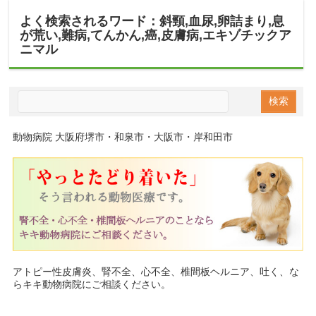
よく検索されるワード：斜頸,血尿,卵詰まり,息
が荒い,難病,てんかん,癌,皮膚病,エキゾチックア
ニマル
動物病院 大阪府堺市・和泉市・大阪市・岸和田市
アトピー性皮膚炎、腎不全、心不全、椎間板ヘルニア、吐く、な
らキキ動物病院にご相談ください。