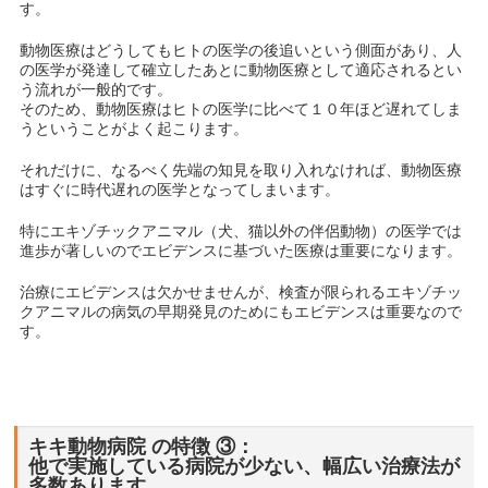
す。
動物医療はどうしてもヒトの医学の後追いという側面があり、人
の医学が発達して確立したあとに動物医療として適応されるとい
う流れが一般的です。
そのため、動物医療はヒトの医学に比べて１０年ほど遅れてしま
うということがよく起こります。
それだけに、なるべく先端の知見を取り入れなければ、動物医療
はすぐに時代遅れの医学となってしまいます。
特にエキゾチックアニマル（犬、猫以外の伴侶動物）の医学では
進歩が著しいのでエビデンスに基づいた医療は重要になります。
治療にエビデンスは欠かせませんが、検査が限られるエキゾチッ
クアニマルの病気の早期発見のためにもエビデンスは重要なので
す。
キキ動物病院 の特徴 ③：
他で実施している病院が少ない、幅広い治療法が
多数あります