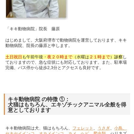
投稿者さん
40代
男性
元気いっぱいのフェレット（オス３歳）を育てていました。
その日、仕事から帰宅し19時半にいつものただいまの抱っこを
「キキ動物病院」院長 藤原
し、ゲージへ戻しました。
その後、自身の食事を終え、20時半過ぎにフェレットの世話の
はじめまして。大阪府堺市で動物病院を運営しております、キキ
為にゲージへ近づくと
動物病院、院長の藤原と申します。
ハンモックから起きてきたので再度抱っこをしました。
すると体温がとても下がっており、血の気もなく、あまりに動
土日祝日
も午前午後・
夜２０時まで
（水曜は
２１時まで
）
診察
し
かなったので、
ておりますので、急な症状にも対応しております。また、駐車場
完備、バス停から徒歩2,3分とアクセスも良好です。
急激な体調変化にこれは危ないと思い、夜間診療を受け付けて
くれる病院を検索、
キキ動物病院さんがヒットしました。
自宅が梅田近くで病院が堺と距離が離れていたので、受診する
のにためらっていたのと
キキ動物病院 の特徴 ①：
実際向かうと時間がかかってしまったので病院到着時は22時を
犬猫はもちろん、エキゾチックアニマル全般を得
過ぎていました。
意としております
そこから診てもらったのですが、やはり状態が悪く、採血がで
きないほど。
原因はおそらく肝臓が腫れていて、覆っていた被膜が破れてし
キキ動物病院は犬、猫はもちろん、
フェレット
、
うさぎ
、
小鳥、
まい（内出血？）、
セキセイインコ、オカメインコ
、
カメ、ヘビ、爬虫類
、ハリネズ