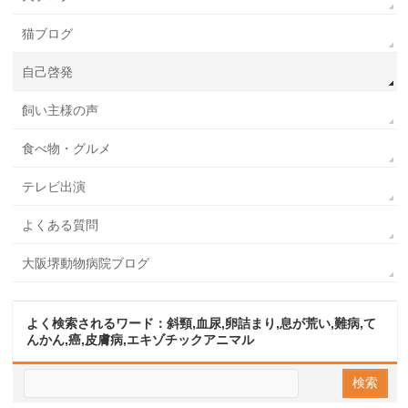
猫ブログ
自己啓発
飼い主様の声
食べ物・グルメ
テレビ出演
よくある質問
大阪堺動物病院ブログ
よく検索されるワード：斜頸,血尿,卵詰まり,息が荒い,難病,て
んかん,癌,皮膚病,エキゾチックアニマル