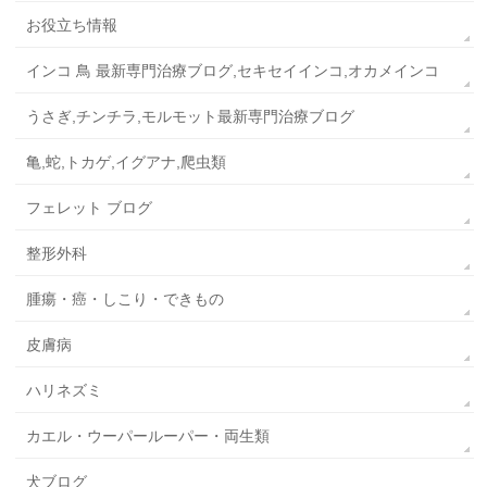
お役立ち情報
インコ 鳥 最新専門治療ブログ,セキセイインコ,オカメインコ
うさぎ,チンチラ,モルモット最新専門治療ブログ
亀,蛇,トカゲ,イグアナ,爬虫類
フェレット ブログ
整形外科
腫瘍・癌・しこり・できもの
皮膚病
ハリネズミ
カエル・ウーパールーパー・両生類
犬ブログ