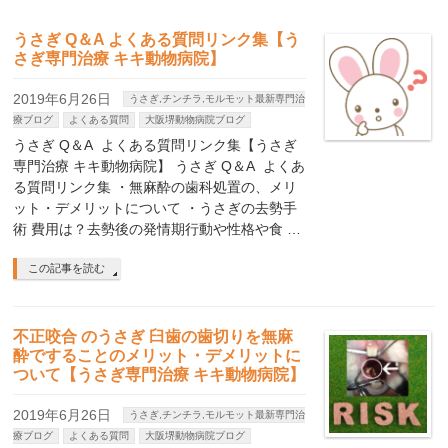
うさぎ Q＆A よくある質問リンク集【う
さぎ専門治療 キキ動物病院】
2019年6月26日
うさぎ,チンチラ,モルモット最新専門治
療ブログ
よくある質問
大阪堺動物病院ブログ
うさぎ Q＆A よくある質問リンク集【うさぎ
専門治療 キキ動物病院】 うさぎ Q＆A よくあ
る質問リンク集 ・無麻酔の歯科処置の、メリ
ット・デメリットについて ・うさぎの去勢手
術 費用は？去勢後の発情期行動や性格や食 …
この記事を読む
不正咬合 のうさぎ 臼歯の歯切りを無麻
酔ですることのメリット・デメリットに
ついて【うさぎ専門治療 キキ動物病院】
2019年6月26日
うさぎ,チンチラ,モルモット最新専門治
療ブログ
よくある質問
大阪堺動物病院ブログ