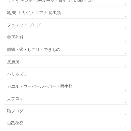
うさぎ,チンチラ,モルモット最新専門治療ブログ
亀,蛇,トカゲ,イグアナ,爬虫類
フェレット ブログ
整形外科
腫瘍・癌・しこり・できもの
皮膚病
ハリネズミ
カエル・ウーパールーパー・両生類
犬ブログ
猫ブログ
自己啓発