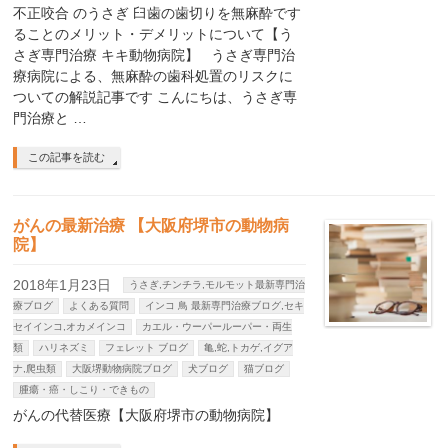
不正咬合 のうさぎ 臼歯の歯切りを無麻酔です
ることのメリット・デメリットについて【う
さぎ専門治療 キキ動物病院】 うさぎ専門治
療病院による、無麻酔の歯科処置のリスクに
ついての解説記事です こんにちは、うさぎ専
門治療と …
この記事を読む
がんの最新治療 【大阪府堺市の動物病
院】
2018年1月23日
うさぎ,チンチラ,モルモット最新専門治
療ブログ
よくある質問
インコ 鳥 最新専門治療ブログ,セキ
セイインコ,オカメインコ
カエル・ウーパールーパー・両生
類
ハリネズミ
フェレット ブログ
亀,蛇,トカゲ,イグア
ナ,爬虫類
大阪堺動物病院ブログ
犬ブログ
猫ブログ
腫瘍・癌・しこり・できもの
がんの代替医療【大阪府堺市の動物病院】