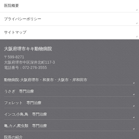
医院概要
プライバシーポリシー
サイトマップ
大阪府堺市キキ動物病院
〒599-8271
大阪府堺市中区深井北町117-3
電話番号：072-276-3555
動物病院-大阪府堺市・和泉市・大阪市・岸和田市
うさぎ 専門治療
フェレット 専門治療
インコ,小鳥,鳥 専門治療
亀,カメ,爬虫類 専門治療
院長の紹介