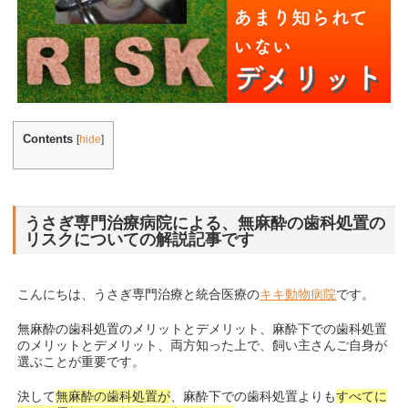
Contents
[
hide
]
うさぎ専門治療病院による、無麻酔の歯科処置の
リスクについての解説記事です
こんにちは、うさぎ専門治療と統合医療の
キキ動物病院
です。
無麻酔の歯科処置のメリットとデメリット、麻酔下での歯科処置
のメリットとデメリット、両方知った上で、飼い主さんご自身が
選ぶことが重要です。
決して
無麻酔の歯科処置が
、麻酔下での歯科処置よりも
すべてに