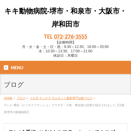
キキ動物病院-堺市・和泉市・大阪市・
岸和田市
TEL
072-276-3555
【診療時間】
月・火・金・土・日・祝：9:30～12:30、16:00～20:00
水：10:30～13:30、17:00～21:00
休診日：木曜日
MENU
ブログ
HOME
»
ブログ
»
うさぎ,チンチラ,モルモット最新専門治療ブログ
»
テレビ 番組（ビジネスフラッシュ）でウサギ・小鳥・爬虫類の診察が紹介されました【大阪
府堺市の動物病院】