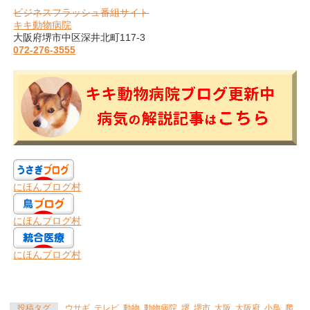
ビジネスフラッシュ番組サイト
キキ動物病院
大阪府堺市中区深井北町117-3
072-276-3555
にほんブログ村
にほんブログ村
にほんブログ村
投稿タグ
ウサギ
,
テレビ
,
動物
,
動物病院
,
堺
,
堺市
,
大阪
,
大阪府
,
小鳥
,
爬