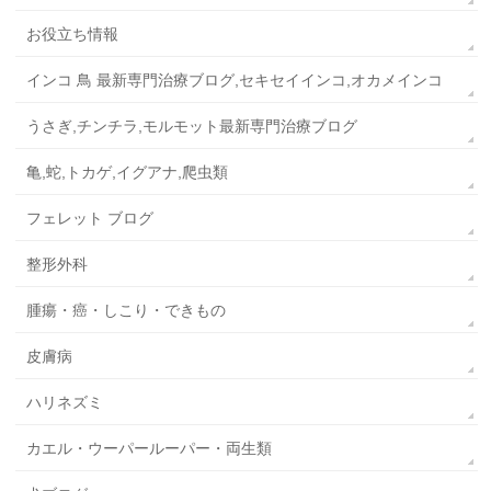
お役立ち情報
インコ 鳥 最新専門治療ブログ,セキセイインコ,オカメインコ
うさぎ,チンチラ,モルモット最新専門治療ブログ
亀,蛇,トカゲ,イグアナ,爬虫類
フェレット ブログ
整形外科
腫瘍・癌・しこり・できもの
皮膚病
ハリネズミ
カエル・ウーパールーパー・両生類