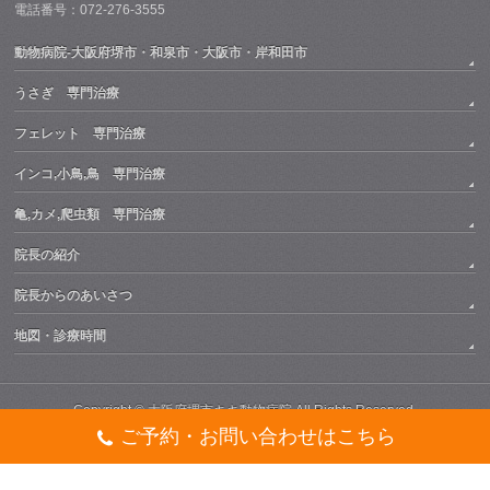
電話番号：072-276-3555
動物病院-大阪府堺市・和泉市・大阪市・岸和田市
うさぎ 専門治療
フェレット 専門治療
インコ,小鳥,鳥 専門治療
亀,カメ,爬虫類 専門治療
院長の紹介
院長からのあいさつ
地図・診療時間
Copyright ©
大阪府堺市キキ動物病院
All Rights Reserved.
ご予約・お問い合わせはこちら