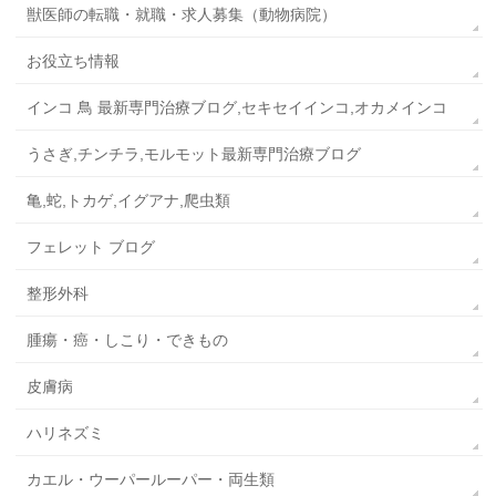
獣医師の転職・就職・求人募集（動物病院）
お役立ち情報
インコ 鳥 最新専門治療ブログ,セキセイインコ,オカメインコ
うさぎ,チンチラ,モルモット最新専門治療ブログ
亀,蛇,トカゲ,イグアナ,爬虫類
フェレット ブログ
整形外科
腫瘍・癌・しこり・できもの
皮膚病
ハリネズミ
カエル・ウーパールーパー・両生類