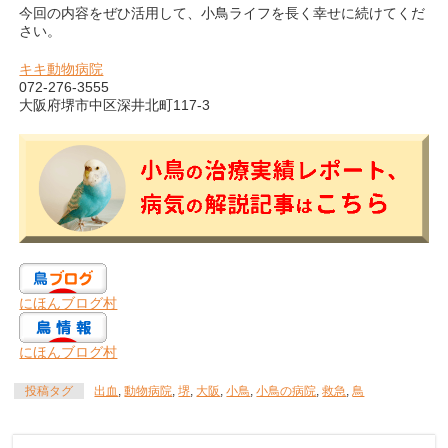
今回の内容をぜひ活用して、小鳥ライフを長く幸せに続けてくだ
さい。
キキ動物病院
072‐276‐3555
大阪府堺市中区深井北町117‐3
にほんブログ村
にほんブログ村
投稿タグ
出血
,
動物病院
,
堺
,
大阪
,
小鳥
,
小鳥の病院
,
救急
,
鳥