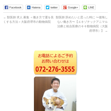
Facebook
Hatena
twitter
Google+
LINE
←
獣医師 求人 募集 ＜働き方で運を良
獣医師 辞めたいと思った時に 〜後悔し
くする方法＞大阪府堺市の動物病院
ない働き方〜【エキゾチックアニマル
治療と統合医療のキキ動物病院（大阪
府堺市）】
→