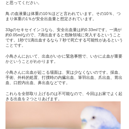
と思ってください。
鳥 の血液量は体重の10％ほどと言われています。その10％、つ
まり体重の1％が安全出血量と想定されています。
33gのセキセイインコなら、安全出血量は約0.33mlです。一滴が
約0.05mlなので、7滴出血すると危険領域に突入するということ
です。1秒で1滴出血するなら７秒で死亡する可能性があるという
ことです。
小鳥さんにおいて、出血がいかに緊急事態で、いかに止血が重要
かということがわかります。
小鳥さんに出血が起こる場面は、実は少なくないのです。採血、
手術、外科的処置、打撲時の内臓出血、筆羽出血、爪出血、胃出
血、口腔内出血、鼻出血などです。
これらを全部取り上げるのは不可能なので、今回はお家でよく起
きる出血を２つとりあげます。