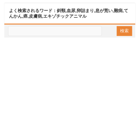
よく検索されるワード：斜頸,血尿,卵詰まり,息が荒い,難病,て
んかん,癌,皮膚病,エキゾチックアニマル