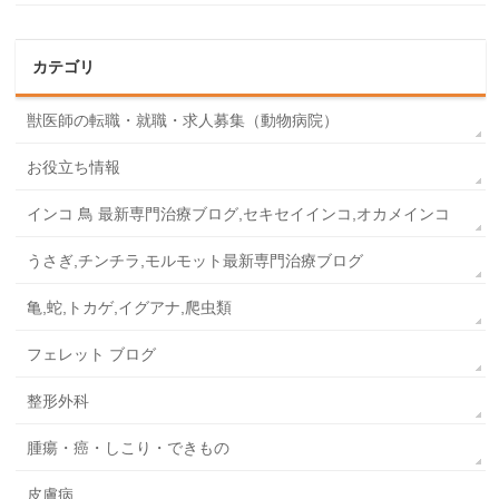
カテゴリ
獣医師の転職・就職・求人募集（動物病院）
お役立ち情報
インコ 鳥 最新専門治療ブログ,セキセイインコ,オカメインコ
うさぎ,チンチラ,モルモット最新専門治療ブログ
亀,蛇,トカゲ,イグアナ,爬虫類
フェレット ブログ
整形外科
腫瘍・癌・しこり・できもの
皮膚病