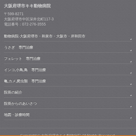
大阪府堺市キキ動物病院
〒599-8271
大阪府堺市中区深井北町117-3
電話番号：072-276-3555
動物病院-大阪府堺市・和泉市・大阪市・岸和田市
うさぎ 専門治療
フェレット 専門治療
インコ,小鳥,鳥 専門治療
亀,カメ,爬虫類 専門治療
院長の紹介
院長からのあいさつ
地図・診療時間
Copyright ©
大阪府堺市キキ動物病院
All Rights Reserved.