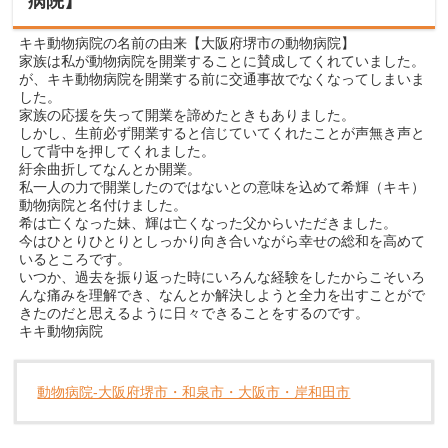
病院】
キキ動物病院の名前の由来【大阪府堺市の動物病院】
家族は私が動物病院を開業することに賛成してくれていました。
が、キキ動物病院を開業する前に交通事故でなくなってしまいま
した。
家族の応援を失って開業を諦めたときもありました。
しかし、生前必ず開業すると信じていてくれたことが声無き声と
して背中を押してくれました。
紆余曲折してなんとか開業。
私一人の力で開業したのではないとの意味を込めて希輝（キキ）
動物病院と名付けました。
希は亡くなった妹、輝は亡くなった父からいただきました。
今はひとりひとりとしっかり向き合いながら幸せの総和を高めて
いるところです。
いつか、過去を振り返った時にいろんな経験をしたからこそいろ
んな痛みを理解でき、なんとか解決しようと全力を出すことがで
きたのだと思えるように日々できることをするのです。
キキ動物病院
動物病院-大阪府堺市・和泉市・大阪市・岸和田市