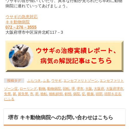
ウサギの首が傾いていたり、異常な行動が見られたら早めに動物
病院に連れていってあげましょう。
ウサギの急患対応
キキ動物病院
072－276－3555
大阪府堺市中区深井北町117－3
投稿タグ
ふらつき
,
ふる
,
ウサギ
,
エンセファリトゾーン
,
エンセファリト
ゾーン症
,
ローリング
,
動物
,
動物病院
,
回転
,
堺
,
堺市
,
大阪
,
大阪府
,
大阪府堺市
,
失禁
,
尿
,
尿失禁
,
市
,
府
,
捻転
,
捻転斜頸
,
斜頸
,
病院
,
症
,
眼振
,
頭部
,
頭部を左右
にふる
堺市 キキ動物病院へのお問い合わせはこちら