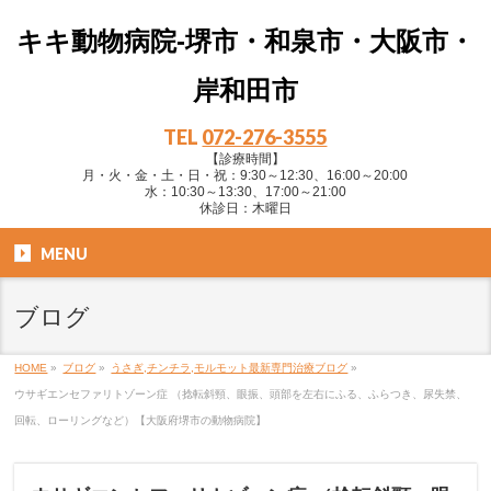
キキ動物病院-堺市・和泉市・大阪市・
岸和田市
TEL
072-276-3555
【診療時間】
月・火・金・土・日・祝：9:30～12:30、16:00～20:00
水：10:30～13:30、17:00～21:00
休診日：木曜日
MENU
ブログ
HOME
»
ブログ
»
うさぎ,チンチラ,モルモット最新専門治療ブログ
»
ウサギエンセファリトゾーン症 （捻転斜頸、眼振、頭部を左右にふる、ふらつき、尿失禁、
回転、ローリングなど）【大阪府堺市の動物病院】