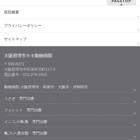
PAGETOP
医院概要
プライバシーポリシー
サイトマップ
大阪府堺市キキ動物病院
〒599-8271
大阪府堺市中区深井北町117-3
電話番号：072-276-3555
動物病院-大阪府堺市・和泉市・大阪市・岸和田市
うさぎ 専門治療
フェレット 専門治療
インコ,小鳥,鳥 専門治療
亀,カメ,爬虫類 専門治療