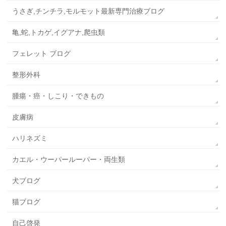
うさぎ,チンチラ,モルモット最新専門治療ブログ
亀,蛇,トカゲ,イグアナ,爬虫類
フェレット ブログ
整形外科
腫瘍・癌・しこり・できもの
皮膚病
ハリネズミ
カエル・ウーパールーパー・両生類
犬ブログ
猫ブログ
自己啓発