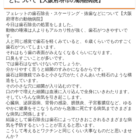
どについて【大阪府堺市の動物病院】
フェレットの歯石除去・スケーリング・抜歯などについて【大阪
府堺市の動物病院】
今日は歯石除去の処置をしました。
動物の唾液は人よりもアルカリ性が強く、歯石がつきやすいで
す。
人と同じ感覚で歯石を軽くみていると、６歳くらいでものすごく
歯石がついてしまいます。
それはもう歯の表面がみえなくなるくらいになります。
口臭もすごいことが多いです。
では歯石はなぜいけないのでしょうか。
分かりやすく言うと細菌のすみかになるからです。
歯石は顕微鏡でみると小さな穴がたくさんあいた軽石のような構
造をしています。
その小さな穴に細菌が入り込むのです。
口の中で増えた細菌は血液に入り込んで全身にいきわたります。
そしていろんな病気を引き起こします。
心臓病、泌尿器病、背骨の感染、膀胱炎、子宮蓄膿症など、ゆる
やかに健康をそこなうものから急激に死亡する病気までさまざま
な病気に関係します。
結論として歯石除去は歯石によってひきおこされるさまざまな病
気を予防するということが言えると思います。
こうして考えるとワクチンと同じくらい大事なものだと思いませ
んか？