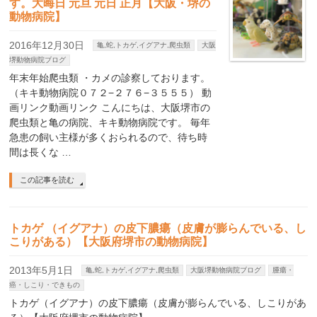
す。大晦日 元旦 元日 正月【大阪・堺の
動物病院】
2016年12月30日
亀,蛇,トカゲ,イグアナ,爬虫類
大阪
堺動物病院ブログ
年末年始爬虫類 ・カメの診察しております。
（キキ動物病院０７２−２７６−３５５５） 動
画リンク動画リンク こんにちは、大阪堺市の
爬虫類と亀の病院、キキ動物病院です。 毎年
急患の飼い主様が多くおられるので、待ち時
間は長くな …
この記事を読む
トカゲ （イグアナ）の皮下膿瘍（皮膚が膨らんでいる、し
こりがある）【大阪府堺市の動物病院】
2013年5月1日
亀,蛇,トカゲ,イグアナ,爬虫類
大阪堺動物病院ブログ
腫瘍・
癌・しこり・できもの
トカゲ（イグアナ）の皮下膿瘍（皮膚が膨らんでいる、しこりがあ