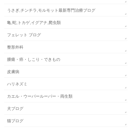
うさぎ,チンチラ,モルモット最新専門治療ブログ
亀,蛇,トカゲ,イグアナ,爬虫類
フェレット ブログ
整形外科
腫瘍・癌・しこり・できもの
皮膚病
ハリネズミ
カエル・ウーパールーパー・両生類
犬ブログ
猫ブログ