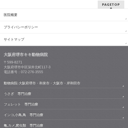
PAGETOP
医院概要
プライバシーポリシー
サイトマップ
大阪府堺市キキ動物病院
〒599-8271
大阪府堺市中区深井北町117-3
電話番号：072-276-3555
動物病院-大阪府堺市・和泉市・大阪市・岸和田市
うさぎ 専門治療
フェレット 専門治療
インコ,小鳥,鳥 専門治療
亀,カメ,爬虫類 専門治療