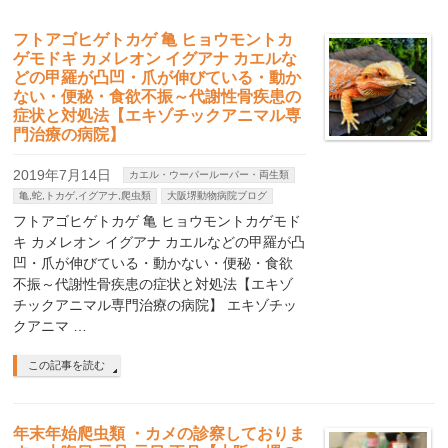
フトアゴヒゲトカゲ 亀 ヒョウモントカ
ゲモドキ カメレオン イグアナ カエルな
どの甲羅が凸凹・爪が伸びている・動か
ない・便秘・食欲不振～代謝性骨疾患の
症状と対処法【エキゾチックアニマル専
門治療の病院】
2019年7月14日
カエル・ウーパールーパー・両生類
亀,蛇,トカゲ,イグアナ,爬虫類
大阪堺動物病院ブログ
フトアゴヒゲトカゲ 亀 ヒョウモントカゲモド
キ カメレオン イグアナ カエルなどの甲羅が凸
凹・爪が伸びている・動かない・便秘・食欲
不振～代謝性骨疾患の症状と対処法【エキゾ
チックアニマル専門治療の病院】 エキゾチッ
クアニマ …
この記事を読む
年末年始爬虫類 ・カメの診察しておりま