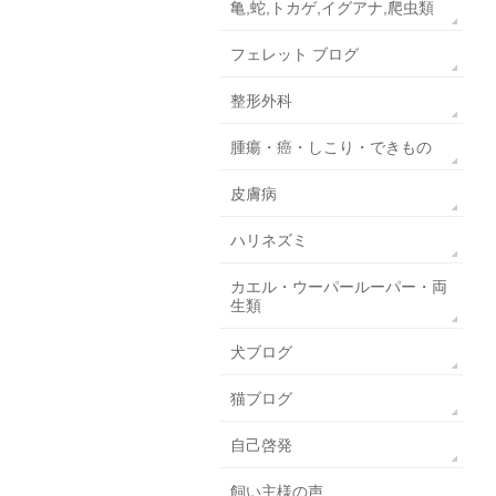
亀,蛇,トカゲ,イグアナ,爬虫類
フェレット ブログ
整形外科
腫瘍・癌・しこり・できもの
皮膚病
ハリネズミ
カエル・ウーパールーパー・両
生類
犬ブログ
猫ブログ
自己啓発
飼い主様の声