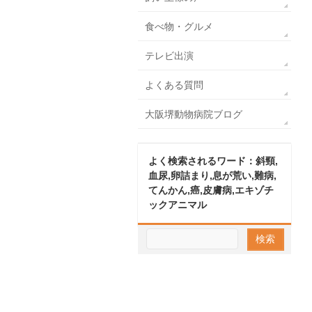
食べ物・グルメ
テレビ出演
よくある質問
大阪堺動物病院ブログ
よく検索されるワード：斜頸,
血尿,卵詰まり,息が荒い,難病,
てんかん,癌,皮膚病,エキゾチ
ックアニマル