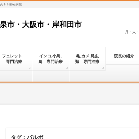
対応のキキ動物病院
和泉市・大阪市・岸和田市
月・火・金
フェレット
インコ,小鳥,
亀,カメ,爬虫
院長の紹介
専門治療
鳥 専門治療
類 専門治療
タグ : パルボ