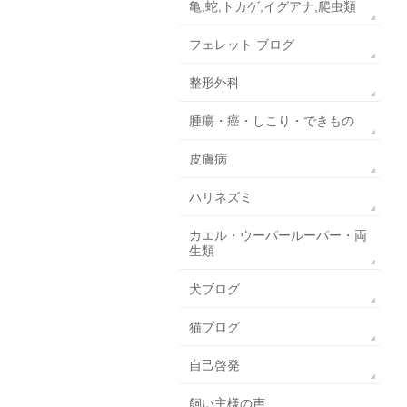
亀,蛇,トカゲ,イグアナ,爬虫類
フェレット ブログ
整形外科
腫瘍・癌・しこり・できもの
皮膚病
ハリネズミ
カエル・ウーパールーパー・両
生類
犬ブログ
猫ブログ
自己啓発
飼い主様の声