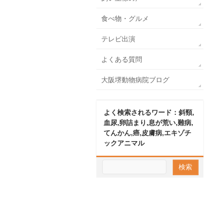
食べ物・グルメ
テレビ出演
よくある質問
大阪堺動物病院ブログ
よく検索されるワード：斜頸,
血尿,卵詰まり,息が荒い,難病,
てんかん,癌,皮膚病,エキゾチ
ックアニマル