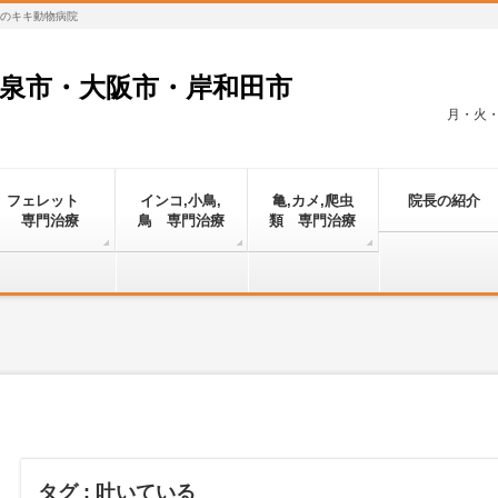
対応のキキ動物病院
和泉市・大阪市・岸和田市
月・火・金
フェレット
インコ,小鳥,
亀,カメ,爬虫
院長の紹介
専門治療
鳥 専門治療
類 専門治療
タグ : 吐いている