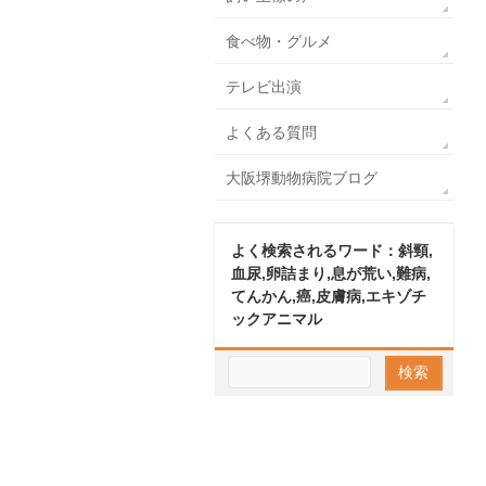
食べ物・グルメ
テレビ出演
よくある質問
大阪堺動物病院ブログ
よく検索されるワード：斜頸,
血尿,卵詰まり,息が荒い,難病,
てんかん,癌,皮膚病,エキゾチ
ックアニマル