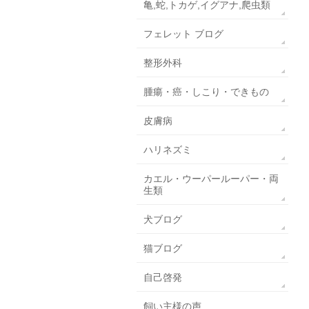
亀,蛇,トカゲ,イグアナ,爬虫類
フェレット ブログ
整形外科
腫瘍・癌・しこり・できもの
皮膚病
ハリネズミ
カエル・ウーパールーパー・両
生類
犬ブログ
猫ブログ
自己啓発
飼い主様の声