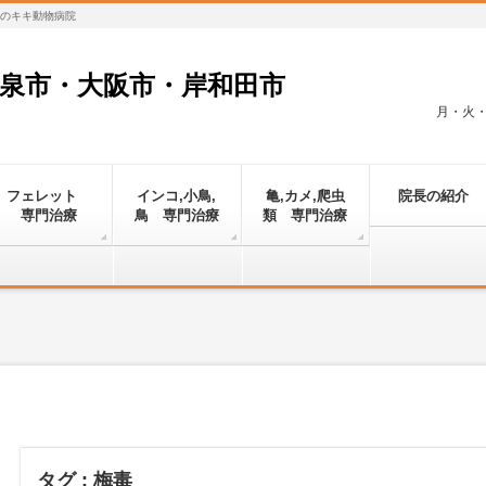
対応のキキ動物病院
和泉市・大阪市・岸和田市
月・火・金
フェレット
インコ,小鳥,
亀,カメ,爬虫
院長の紹介
専門治療
鳥 専門治療
類 専門治療
タグ : 梅毒