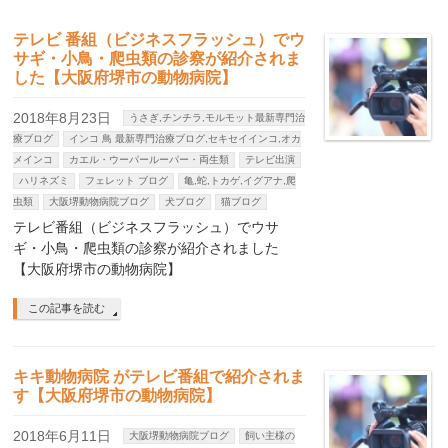
テレビ 番組（ビジネスフラッシュ）でウ
サギ・小鳥・爬虫類の診察が紹介されま
した【大阪府堺市の動物病院】
2018年8月23日
うさぎ,チンチラ,モルモット最新専門治
療ブログ
インコ 鳥 最新専門治療ブログ,セキセイインコ,オカ
メインコ
カエル・ウーパールーパー・両生類
テレビ出演
ハリネズミ
フェレット ブログ
亀,蛇,トカゲ,イグアナ,爬
虫類
大阪堺動物病院ブログ
犬ブログ
猫ブログ
テレビ番組（ビジネスフラッシュ）でウサ
ギ・小鳥・爬虫類の診察が紹介されました
【大阪府堺市の動物病院】
この記事を読む
キキ動物病院 がテレビ番組で紹介されま
す【大阪府堺市の動物病院】
2018年6月11日
大阪堺動物病院ブログ
飼い主様の