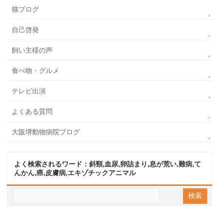
猫ブログ
自己啓発
飼い主様の声
食べ物・グルメ
テレビ出演
よくある質問
大阪堺動物病院ブログ
よく検索されるワード：斜頸,血尿,卵詰まり,息が荒い,難病,て
んかん,癌,皮膚病,エキゾチックアニマル