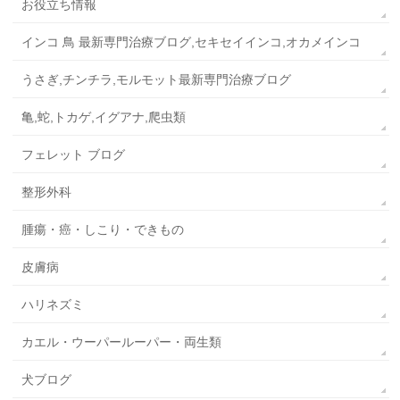
お役立ち情報
インコ 鳥 最新専門治療ブログ,セキセイインコ,オカメインコ
うさぎ,チンチラ,モルモット最新専門治療ブログ
亀,蛇,トカゲ,イグアナ,爬虫類
フェレット ブログ
整形外科
腫瘍・癌・しこり・できもの
皮膚病
ハリネズミ
カエル・ウーパールーパー・両生類
犬ブログ