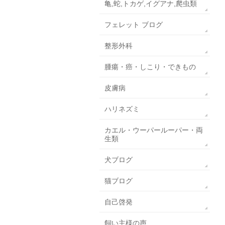
亀,蛇,トカゲ,イグアナ,爬虫類
フェレット ブログ
整形外科
腫瘍・癌・しこり・できもの
皮膚病
ハリネズミ
カエル・ウーパールーパー・両
生類
犬ブログ
猫ブログ
自己啓発
飼い主様の声