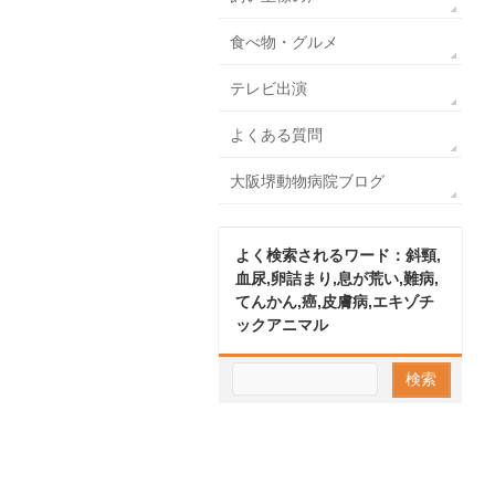
食べ物・グルメ
テレビ出演
よくある質問
大阪堺動物病院ブログ
よく検索されるワード：斜頸,
血尿,卵詰まり,息が荒い,難病,
てんかん,癌,皮膚病,エキゾチ
ックアニマル