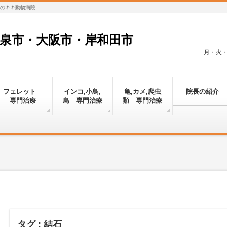
対応のキキ動物病院
和泉市・大阪市・岸和田市
月・火・金
フェレット
インコ,小鳥,
亀,カメ,爬虫
院長の紹介
専門治療
鳥 専門治療
類 専門治療
タグ : 結石