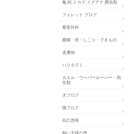
亀,蛇,トカゲ,イグアナ,爬虫類
フェレット ブログ
整形外科
腫瘍・癌・しこり・できもの
皮膚病
ハリネズミ
カエル・ウーパールーパー・両
生類
犬ブログ
猫ブログ
自己啓発
飼い主様の声