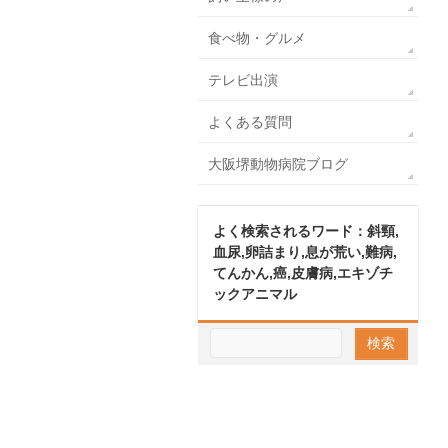
食べ物・グルメ
テレビ出演
よくある質問
大阪堺動物病院ブログ
よく検索されるワード：斜頸,
血尿,卵詰まり,息が荒い,難病,
てんかん,癌,皮膚病,エキゾチ
ックアニマル