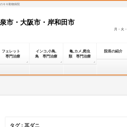
対応のキキ動物病院
和泉市・大阪市・岸和田市
月・火・金
フェレット
インコ,小鳥,
亀,カメ,爬虫
院長の紹介
専門治療
鳥 専門治療
類 専門治療
タグ : 耳ダニ