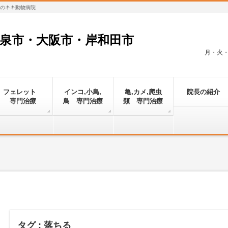
対応のキキ動物病院
和泉市・大阪市・岸和田市
月・火・金
フェレット
インコ,小鳥,
亀,カメ,爬虫
院長の紹介
専門治療
鳥 専門治療
類 専門治療
タグ : 落ちる