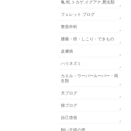
亀,蛇,トカゲ,イグアナ,爬虫類
フェレット ブログ
整形外科
腫瘍・癌・しこり・できもの
皮膚病
ハリネズミ
カエル・ウーパールーパー・両
生類
犬ブログ
猫ブログ
自己啓発
飼い主様の声