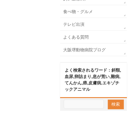
食べ物・グルメ
テレビ出演
よくある質問
大阪堺動物病院ブログ
よく検索されるワード：斜頸,
血尿,卵詰まり,息が荒い,難病,
てんかん,癌,皮膚病,エキゾチ
ックアニマル