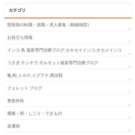
カテゴリ
獣医師の転職・就職・求人募集（動物病院）
お役立ち情報
インコ 鳥 最新専門治療ブログ,セキセイインコ,オカメインコ
うさぎ,チンチラ,モルモット最新専門治療ブログ
亀,蛇,トカゲ,イグアナ,爬虫類
フェレット ブログ
整形外科
腫瘍・癌・しこり・できもの
皮膚病