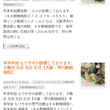
堺動物病院ブログ
年末年始爬虫類 ・カメの診察しております。
（キキ動物病院０７２−２７６−３５５５） 動
画リンク動画リンク こんにちは、大阪堺市の
爬虫類と亀の病院、キキ動物病院です。 毎年
急患の飼い主様が多くおられるので、待ち時
間は長くな …
この記事を読む
年末年始 もウサギの診察しております。
大晦日 元旦 元日 正月【大阪・堺の動物
病院】
2016年12月30日
うさぎ,チンチラ,モルモット最新専門
治療ブログ
大阪堺動物病院ブログ
年末年始 もウサギの診察しております。大晦
日 元旦 元日 正月【大阪・堺の動物病院】 年
末年始 もウサギの専門治療はキキ動物病院へ
年末年始 連絡先 （キキ動物病院０７２−２７