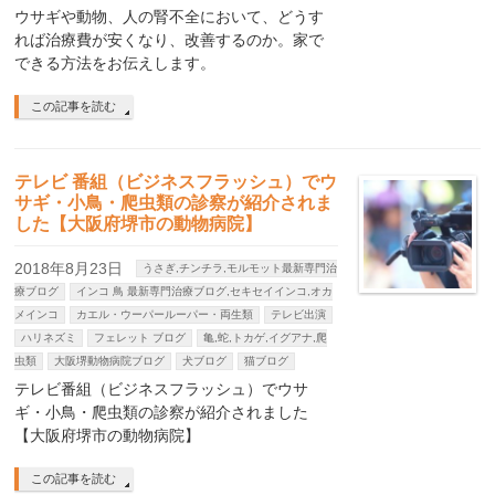
ウサギや動物、人の腎不全において、どうす
れば治療費が安くなり、改善するのか。家で
できる方法をお伝えします。
この記事を読む
テレビ 番組（ビジネスフラッシュ）でウ
サギ・小鳥・爬虫類の診察が紹介されま
した【大阪府堺市の動物病院】
2018年8月23日
うさぎ,チンチラ,モルモット最新専門治
療ブログ
インコ 鳥 最新専門治療ブログ,セキセイインコ,オカ
メインコ
カエル・ウーパールーパー・両生類
テレビ出演
ハリネズミ
フェレット ブログ
亀,蛇,トカゲ,イグアナ,爬
虫類
大阪堺動物病院ブログ
犬ブログ
猫ブログ
テレビ番組（ビジネスフラッシュ）でウサ
ギ・小鳥・爬虫類の診察が紹介されました
【大阪府堺市の動物病院】
この記事を読む