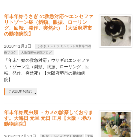
年末年始うさぎ の救急対応〜エンセファ
リトゾーン症（斜頸、眼振、ローリン
グ、回転、発作、突然死）【大阪府堺市
の動物病院】
2018年1月3日
うさぎ,チンチラ,モルモット最新専門治
療ブログ
大阪堺動物病院ブログ
「年末年始の救急対応」ウサギのエンセファ
リトゾーン症（斜頸、眼振、ローリング、回
転、発作、突然死）【大阪府堺市の動物病
院】
この記事を読む
年末年始爬虫類 ・カメの診察しておりま
す。大晦日 元旦 元日 正月【大阪・堺の
動物病院】
2016年12月30日
亀,蛇,トカゲ,イグアナ,爬虫類
大阪