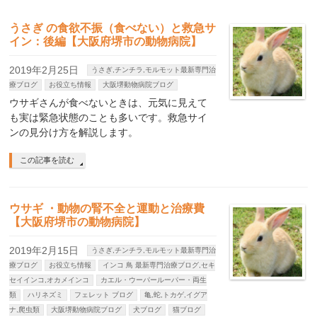
うさぎ の食欲不振（食べない）と救急サ
イン：後編【大阪府堺市の動物病院】
2019年2月25日
うさぎ,チンチラ,モルモット最新専門治
療ブログ
お役立ち情報
大阪堺動物病院ブログ
ウサギさんが食べないときは、元気に見えて
も実は緊急状態のことも多いです。救急サイ
ンの見分け方を解説します。
この記事を読む
ウサギ ・動物の腎不全と運動と治療費
【大阪府堺市の動物病院】
2019年2月15日
うさぎ,チンチラ,モルモット最新専門治
療ブログ
お役立ち情報
インコ 鳥 最新専門治療ブログ,セキ
セイインコ,オカメインコ
カエル・ウーパールーパー・両生
類
ハリネズミ
フェレット ブログ
亀,蛇,トカゲ,イグア
ナ,爬虫類
大阪堺動物病院ブログ
犬ブログ
猫ブログ